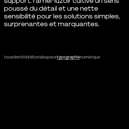
support. ramel · luzoir cultive un sens
poussé du détail et une nette
sensibilité pour les solutions simples,
surprenantes et marquantes.
tous
identité
éditorial
espace
typographie
numérique
Projets