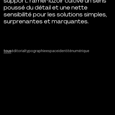
support. ramel · luzoir cultive un sens
poussé du détail et une nette
sensibilité pour les solutions simples,
surprenantes et marquantes.
tous
éditorial
typographie
espace
identité
numérique
Projets