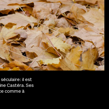
éculaire : il est
ine Castéra. Ses
ance comme à