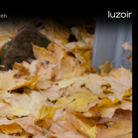
luzoir
en